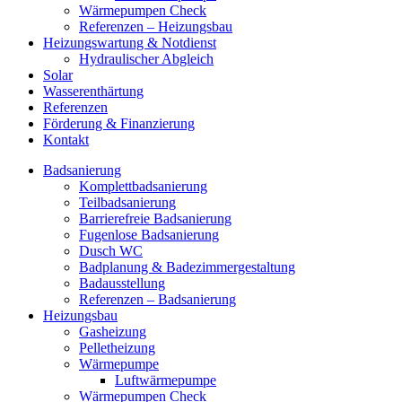
Wärmepumpen Check
Referenzen – Heizungsbau
Heizungswartung & Notdienst
Hydraulischer Abgleich
Solar
Wasserenthärtung
Referenzen
Förderung & Finanzierung
Kontakt
Badsanierung
Komplettbadsanierung
Teilbadsanierung
Barrierefreie Badsanierung
Fugenlose Badsanierung
Dusch WC
Badplanung & Badezimmergestaltung
Badausstellung
Referenzen – Badsanierung
Heizungsbau
Gasheizung
Pelletheizung
Wärmepumpe
Luftwärmepumpe
Wärmepumpen Check