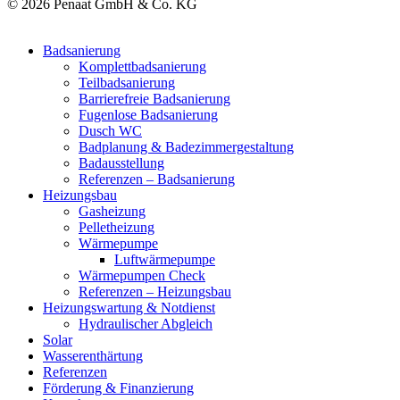
© 2026 Penaat GmbH & Co. KG
Badsanierung
Komplettbadsanierung
Teilbadsanierung
Barrierefreie Badsanierung
Fugenlose Badsanierung
Dusch WC
Badplanung & Badezimmergestaltung
Badausstellung
Referenzen – Badsanierung
Heizungsbau
Gasheizung
Pelletheizung
Wärmepumpe
Luftwärmepumpe
Wärmepumpen Check
Referenzen – Heizungsbau
Heizungswartung & Notdienst
Hydraulischer Abgleich
Solar
Wasserenthärtung
Referenzen
Förderung & Finanzierung