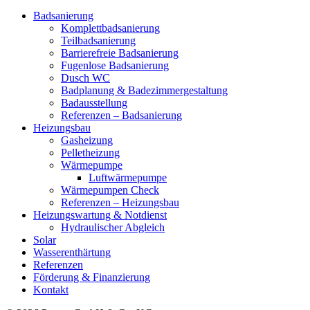
Badsanierung
Komplettbadsanierung
Teilbadsanierung
Barrierefreie Badsanierung
Fugenlose Badsanierung
Dusch WC
Badplanung & Badezimmergestaltung
Badausstellung
Referenzen – Badsanierung
Heizungsbau
Gasheizung
Pelletheizung
Wärmepumpe
Luftwärmepumpe
Wärmepumpen Check
Referenzen – Heizungsbau
Heizungswartung & Notdienst
Hydraulischer Abgleich
Solar
Wasserenthärtung
Referenzen
Förderung & Finanzierung
Kontakt